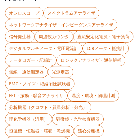
オシロスコープ
スペクトラムアナライザ
ネットワークアナライザ・インピーダンスアナライザ
信号発生器
周波数カウンタ
直流安定化電源・電子負荷
デジタルマルチメータ・電圧電流計
LCRメータ・抵抗計
データロガー・記録計
ロジックアナライザ・通信解析
無線・通信測定器
光測定器
EMC・ノイズ・絶縁耐圧試験器
FFT・振動・騒音アナライザ
温度・環境・物理計測
分析機器（クロマト・質量分析・分光）
理化学機器（汎用）
顕微鏡・光学検査機器
恒温槽・恒温器・培養・乾燥機
遠心分離機