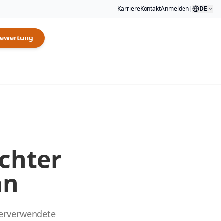
Karriere
Kontakt
Anmelden
|
DE
Bewertung
chter
an
derverwendete