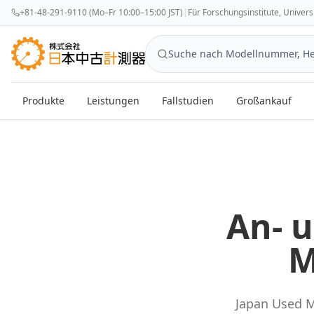
+81-48-291-9110 (Mo–Fr 10:00–15:00 JST)
|
Für Forschungsinstitute, Univer
Produkte
Leistungen
Fallstudien
Großankauf
Gebrauchte Messgeräte — An- und Verkauf aus Japan
An- 
M
Japan Used M