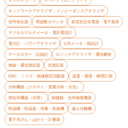
ネットワークアナライザ・インピーダンスアナライザ
信号発生器
周波数カウンタ
直流安定化電源・電子負荷
デジタルマルチメータ・電圧電流計
電力計・パワーアナライザ
LCRメータ・抵抗計
データロガー・記録計
ロジックアナライザ・通信解析
無線・通信測定器
光測定器
EMC・ノイズ・絶縁耐圧試験器
温度・環境・物理計測
分析機器（クロマト・質量分析・分光）
理化学機器（汎用）
顕微鏡・光学検査機器
恒温槽・恒温器・培養・乾燥機
遠心分離機
電子天びん・はかり・計量器