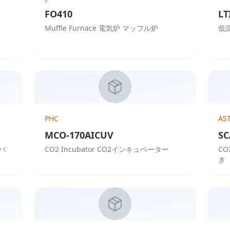
FO410
LT
Muffle Furnace 電気炉 マッフル炉
低
PHC
AS
MCO-170AICUV
SC
 バ
CO2 Incubator CO2インキュベーター
CO
き