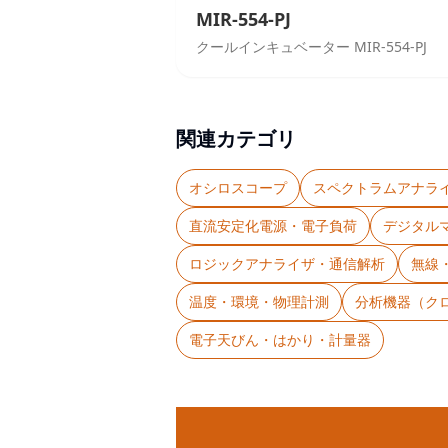
MIR-554-PJ
クールインキュベーター MIR-554-PJ
関連カテゴリ
オシロスコープ
スペクトラムアナラ
直流安定化電源・電子負荷
デジタル
ロジックアナライザ・通信解析
無線
温度・環境・物理計測
分析機器（ク
電子天びん・はかり・計量器