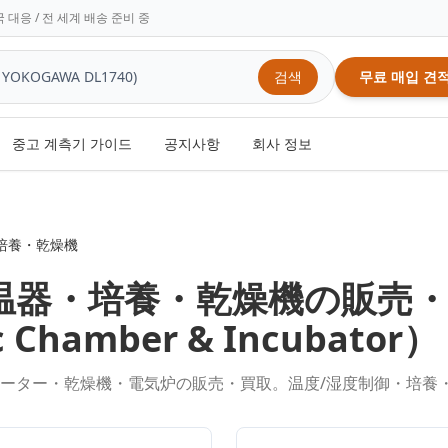
 대응 / 전 세계 배송 준비 중
검색
무료 매입 견
중고 계측기 가이드
공지사항
회사 정보
培養・乾燥機
温器・培養・乾燥機
の販売
c Chamber & Incubator
）
ーター・乾燥機・電気炉の販売・買取。温度/湿度制御・培養