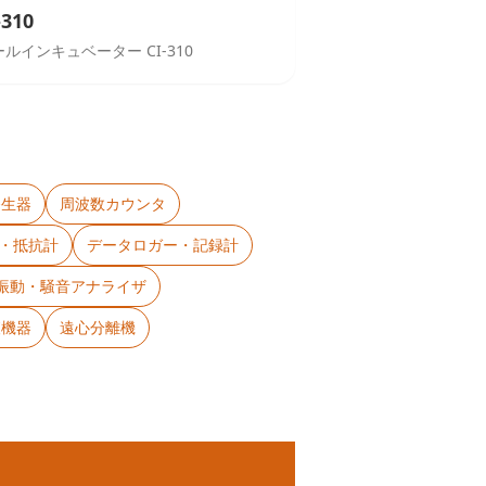
-310
ルインキュベーター CI-310
発生器
周波数カウンタ
タ・抵抗計
データロガー・記録計
・振動・騒音アナライザ
査機器
遠心分離機