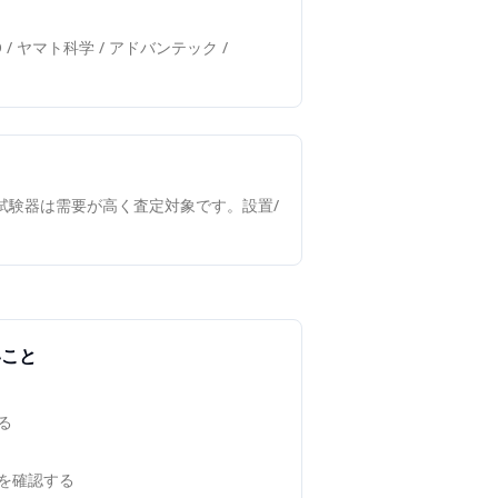
TO / ヤマト科学 / アドバンテック /
境試験器は需要が高く査定対象です。設置/
いこと
る
を確認する