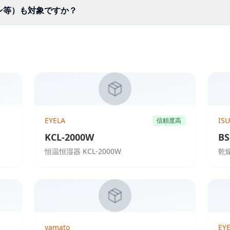
ン等）も対象ですか？
EYELA
IS
信頼度高
KCL-2000W
BS
恒温恒湿器 KCL-2000W
乾
yamato
EY