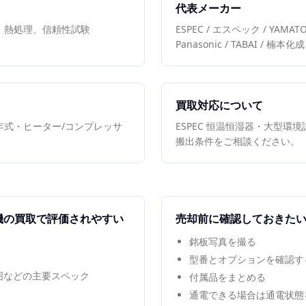
代表メーカー
、熱処理、信頼性試験
ESPEC / エスペック / YAMA
Panasonic / TABAI / 楠本化成
買取対応について
年式・ヒーター/コンプレッサ
ESPEC 恒温恒湿器・大型環
搬出条件をご相談ください。
機
の買取で評価されやすい
売却前に確認しておきた
銘板写真を撮る
型番とオプションを確認す
範囲などの主要スペック
付属品をまとめる
通電できる場合は通電状態