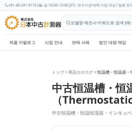
+81-48-291-9110 (월–금 10:00–15:00 JST)
|
연구기관·대학·기업 대상 / 일본 전국
제품 카탈로그
사업 안내
판매 사례
법인 대량 매입
トップ
商品カタログ
恒温槽・恒温器・
中古
恒温槽・恒
（
Thermostati
中古恒温槽・恒温恒湿器・インキュベ