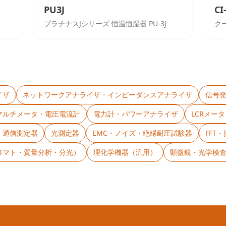
PU3J
CI
プラチナスJシリーズ 恒温恒湿器 PU-3J
クー
イザ
ネットワークアナライザ・インピーダンスアナライザ
信号
マルチメータ・電圧電流計
電力計・パワーアナライザ
LCRメー
・通信測定器
光測定器
EMC・ノイズ・絶縁耐圧試験器
FFT
ロマト・質量分析・分光）
理化学機器（汎用）
顕微鏡・光学検