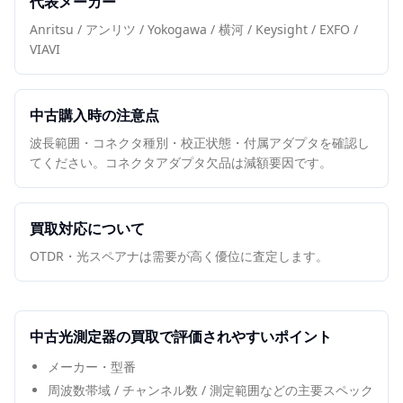
代表メーカー
Anritsu / アンリツ / Yokogawa / 横河 / Keysight / EXFO /
VIAVI
中古購入時の注意点
波長範囲・コネクタ種別・校正状態・付属アダプタを確認し
てください。コネクタアダプタ欠品は減額要因です。
買取対応について
OTDR・光スペアナは需要が高く優位に査定します。
中古
光測定器
の買取で評価されやすいポイント
メーカー・型番
周波数帯域 / チャンネル数 / 測定範囲などの主要スペック