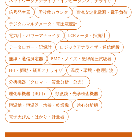
ネットワークアナライザ・インピーダンスアナライザ
信号発生器
周波数カウンタ
直流安定化電源・電子負荷
デジタルマルチメータ・電圧電流計
電力計・パワーアナライザ
LCRメータ・抵抗計
データロガー・記録計
ロジックアナライザ・通信解析
無線・通信測定器
EMC・ノイズ・絶縁耐圧試験器
FFT・振動・騒音アナライザ
温度・環境・物理計測
分析機器（クロマト・質量分析・分光）
理化学機器（汎用）
顕微鏡・光学検査機器
恒温槽・恒温器・培養・乾燥機
遠心分離機
電子天びん・はかり・計量器