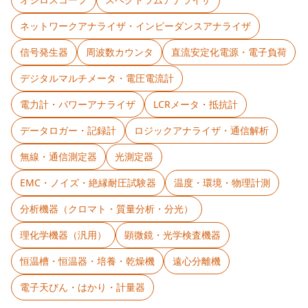
ネットワークアナライザ・インピーダンスアナライザ
信号発生器
周波数カウンタ
直流安定化電源・電子負荷
デジタルマルチメータ・電圧電流計
電力計・パワーアナライザ
LCRメータ・抵抗計
データロガー・記録計
ロジックアナライザ・通信解析
無線・通信測定器
光測定器
EMC・ノイズ・絶縁耐圧試験器
温度・環境・物理計測
分析機器（クロマト・質量分析・分光）
理化学機器（汎用）
顕微鏡・光学検査機器
恒温槽・恒温器・培養・乾燥機
遠心分離機
電子天びん・はかり・計量器