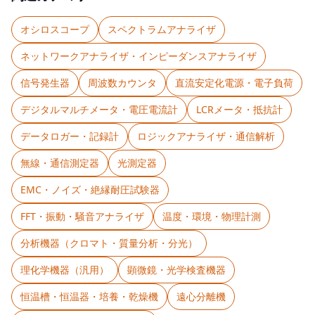
オシロスコープ
スペクトラムアナライザ
ネットワークアナライザ・インピーダンスアナライザ
信号発生器
周波数カウンタ
直流安定化電源・電子負荷
デジタルマルチメータ・電圧電流計
LCRメータ・抵抗計
データロガー・記録計
ロジックアナライザ・通信解析
無線・通信測定器
光測定器
EMC・ノイズ・絶縁耐圧試験器
FFT・振動・騒音アナライザ
温度・環境・物理計測
分析機器（クロマト・質量分析・分光）
理化学機器（汎用）
顕微鏡・光学検査機器
恒温槽・恒温器・培養・乾燥機
遠心分離機