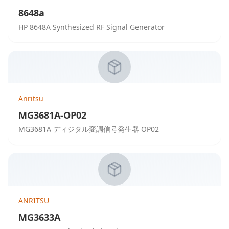
8648a
HP 8648A Synthesized RF Signal Generator
Anritsu
MG3681A-OP02
MG3681A ディジタル変調信号発生器 OP02
ANRITSU
MG3633A