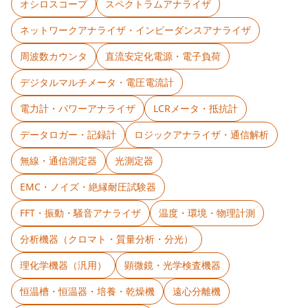
オシロスコープ
スペクトラムアナライザ
ネットワークアナライザ・インピーダンスアナライザ
周波数カウンタ
直流安定化電源・電子負荷
デジタルマルチメータ・電圧電流計
電力計・パワーアナライザ
LCRメータ・抵抗計
データロガー・記録計
ロジックアナライザ・通信解析
無線・通信測定器
光測定器
EMC・ノイズ・絶縁耐圧試験器
FFT・振動・騒音アナライザ
温度・環境・物理計測
分析機器（クロマト・質量分析・分光）
理化学機器（汎用）
顕微鏡・光学検査機器
恒温槽・恒温器・培養・乾燥機
遠心分離機