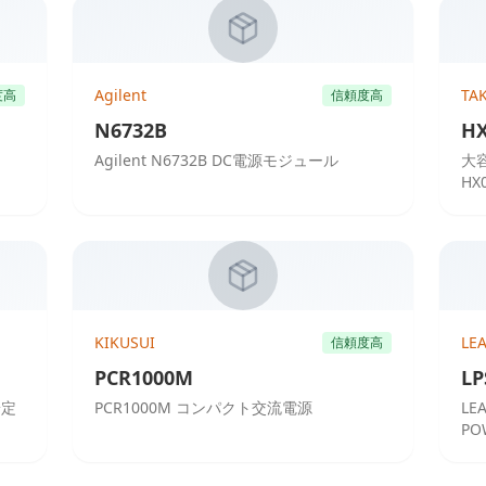
Agilent
TA
度高
信頼度高
N6732B
HX
Agilent N6732B DC電源モジュール
大
HX
KIKUSUI
LE
信頼度高
PCR1000M
LP
安定
PCR1000M コンパクト交流電源
LE
PO