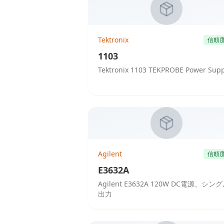
Tektronix
信頼
1103
Tektronix 1103 TEKPROBE Power Supp
Agilent
信頼
E3632A
Agilent E3632A 120W DC電源、シン
出力