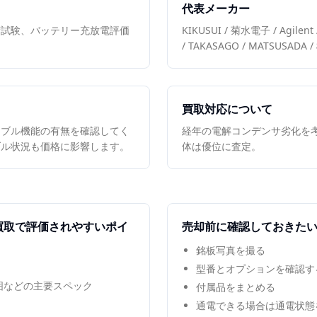
代表メーカー
荷試験、バッテリー充放電評価
KIKUSUI / 菊水電子 / Agilent
/ TAKASAGO / MATSUSA
買取対応について
マブル機能の有無を確認してく
経年の電解コンデンサ劣化を
ブル状況も価格に影響します。
体は優位に査定。
買取で評価されやすいポイ
売却前に確認しておきた
銘板写真を撮る
型番とオプションを確認す
範囲などの主要スペック
付属品をまとめる
通電できる場合は通電状態