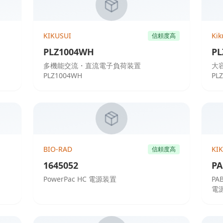
KIKUSUI
Kik
信頼度高
PLZ1004WH
PL
多機能交流・直流電子負荷装置
大
PLZ1004WH
PL
BIO-RAD
KI
信頼度高
1645052
PA
PowerPac HC 電源装置
P
電