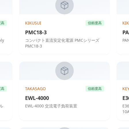
KIKUSUI
KI
度高
信頼度高
PMC18-3
PA
ly
コンパクト直流安定化電源 PMCシリーズ
PA
PMC18-3
TAKASAGO
KE
度高
信頼度高
EWL-4000
E3
グル
EWL-4000 交流電子負荷装置
E3
10