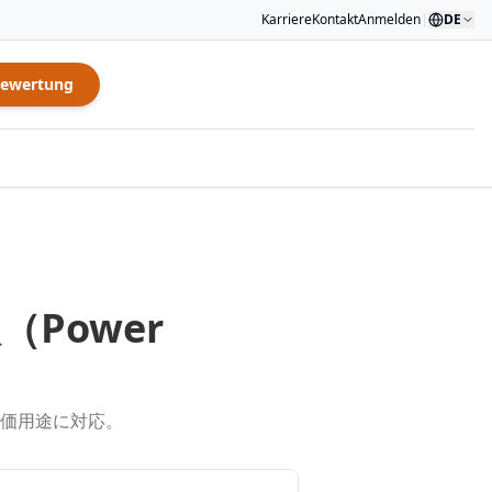
Karriere
Kontakt
Anmelden
|
DE
Bewertung
取（
Power
価用途に対応。