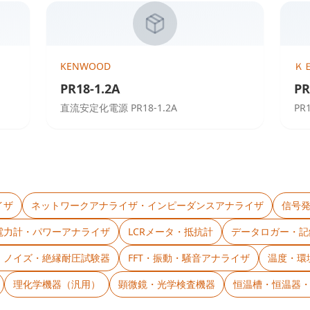
KENWOOD
Ｋ
PR18-1.2A
PR
直流安定化電源 PR18-1.2A
PR
イザ
ネットワークアナライザ・インピーダンスアナライザ
信号
電力計・パワーアナライザ
LCRメータ・抵抗計
データロガー・記
C・ノイズ・絶縁耐圧試験器
FFT・振動・騒音アナライザ
温度・環
理化学機器（汎用）
顕微鏡・光学検査機器
恒温槽・恒温器