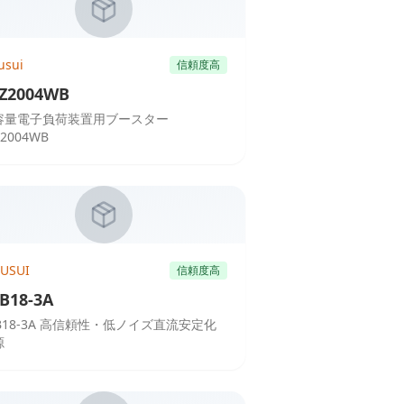
usui
信頼度高
Z2004WB
容量電子負荷装置用ブースター
Z2004WB
KUSUI
信頼度高
B18-3A
AB18-3A 高信頼性・低ノイズ直流安定化
源