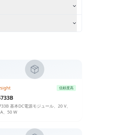
sight
信頼度高
733B
733B 基本DC電源モジュール、20 V、
5 A、50 W