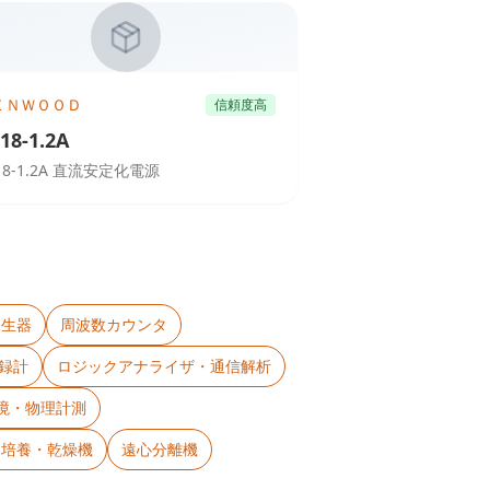
ＥＮＷＯＯＤ
信頼度高
18-1.2A
18-1.2A 直流安定化電源
発生器
周波数カウンタ
録計
ロジックアナライザ・通信解析
境・物理計測
・培養・乾燥機
遠心分離機