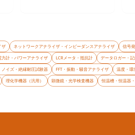
イザ
ネットワークアナライザ・インピーダンスアナライザ
信号
電力計・パワーアナライザ
LCRメータ・抵抗計
データロガー・記
C・ノイズ・絶縁耐圧試験器
FFT・振動・騒音アナライザ
温度・環
理化学機器（汎用）
顕微鏡・光学検査機器
恒温槽・恒温器