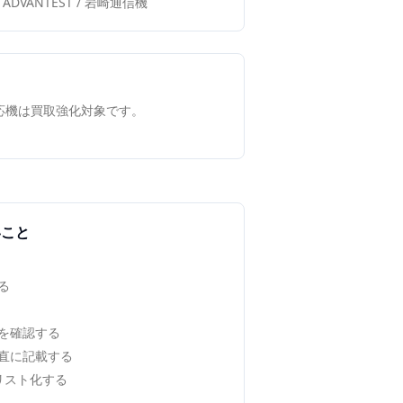
tsu / ADVANTEST / 岩崎通信機
対応機は買取強化対象です。
いこと
る
を確認する
直に記載する
でリスト化する