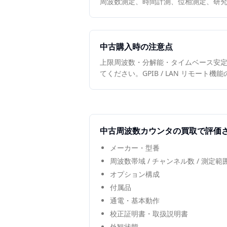
周波数測定、時間計測、位相測定、研
中古購入時の注意点
上限周波数・分解能・タイムベース安定度（
てください。GPIB / LAN リモート
中古
周波数カウンタ
の買取で評価
メーカー・型番
周波数帯域 / チャンネル数 / 測定
オプション構成
付属品
通電・基本動作
校正証明書・取扱説明書
外観状態