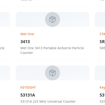
Met One
ST
3413
SR
cle
Met One 3413 Portable Airborne Particle
SR6
Counter
KEYSIGHT
Key
53131A
53
53131A 225 MHz Universal Counter
53