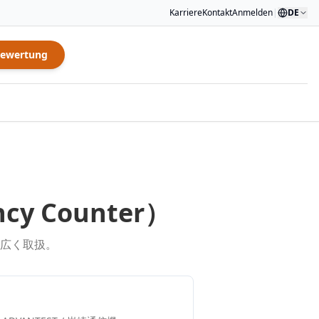
Karriere
Kontakt
Anmelden
|
DE
Bewertung
ncy Counter
）
広く取扱。