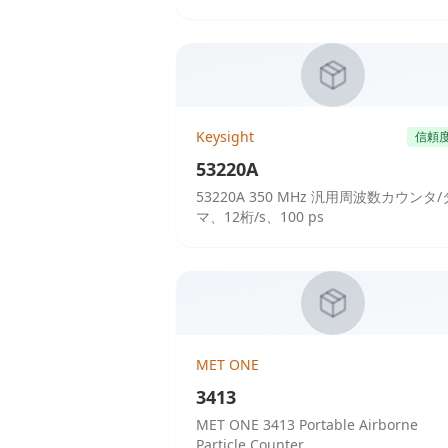
Keysight
信頼
53220A
53220A 350 MHz 汎用周波数カウンタ
マ、12桁/s、100 ps
MET ONE
3413
MET ONE 3413 Portable Airborne
Particle Counter