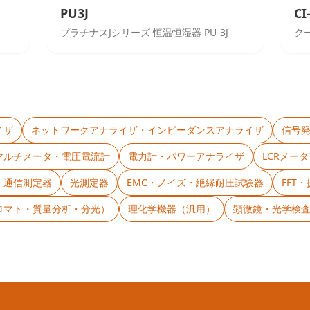
PU3J
CI
プラチナスJシリーズ 恒温恒湿器 PU-3J
クー
イザ
ネットワークアナライザ・インピーダンスアナライザ
信号
マルチメータ・電圧電流計
電力計・パワーアナライザ
LCRメー
・通信測定器
光測定器
EMC・ノイズ・絶縁耐圧試験器
FFT
ロマト・質量分析・分光）
理化学機器（汎用）
顕微鏡・光学検