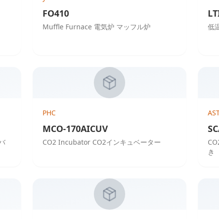
FO410
LT
Muffle Furnace 電気炉 マッフル炉
低
PHC
AS
MCO-170AICUV
SC
 バ
CO2 Incubator CO2インキュベーター
CO
き