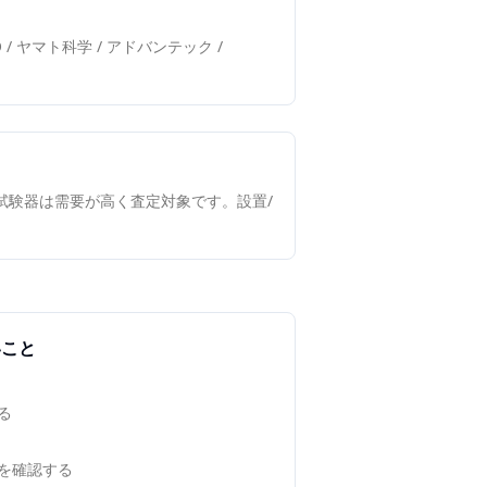
TO / ヤマト科学 / アドバンテック /
境試験器は需要が高く査定対象です。設置/
いこと
る
を確認する