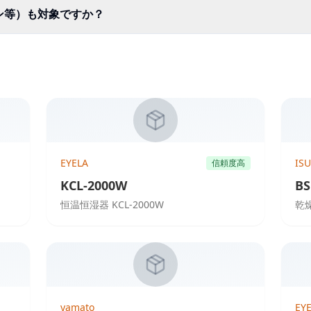
ン等）も対象ですか？
EYELA
IS
信頼度高
KCL-2000W
BS
恒温恒湿器 KCL-2000W
乾
yamato
EY