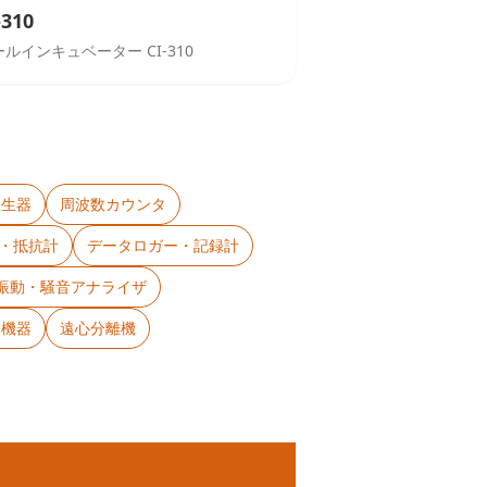
-310
ルインキュベーター CI-310
発生器
周波数カウンタ
タ・抵抗計
データロガー・記録計
・振動・騒音アナライザ
査機器
遠心分離機