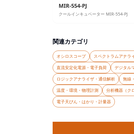
MIR-554-PJ
クールインキュベーター MIR-554-PJ
関連カテゴリ
オシロスコープ
スペクトラムアナラ
直流安定化電源・電子負荷
デジタル
ロジックアナライザ・通信解析
無線
温度・環境・物理計測
分析機器（ク
電子天びん・はかり・計量器