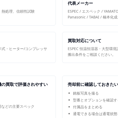
代表メーカー
、熱処理、信頼性試験
ESPEC / エスペック / YAMA
Panasonic / TABAI / 楠本化成
買取対応について
年式・ヒーター/コンプレッサ
ESPEC 恒温恒湿器・大型環
搬出条件をご相談ください。
機
の買取で評価されやすい
売却前に確認しておきた
銘板写真を撮る
型番とオプションを確認す
範囲などの主要スペック
付属品をまとめる
通電できる場合は通電状態