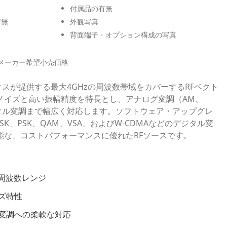
付属品の有無
有無
外観写真
背面端子・オプション構成の写真
メーカー希望小売価格
ニクスが提供する最大4GHzの周波数帯域をカバーするRFベクト
ノイズと高い振幅精度を特長とし、アナログ変調（AM、
ジタル変調まで幅広く対応します。ソフトウェア・アップグレ
SK、PSK、QAM、VSA、およびW-CDMAなどのデジタル変
能な、コストパフォーマンスに優れたRFソースです。
い周波数レンジ
ズ特性
変調への柔軟な対応