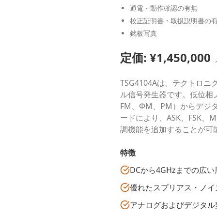
通電・動作確認の有無
校正証明書・取扱説明書の
銘板写真
定価: ¥
1,450,000
TSG4104Aは、テクトロ
ル信号発生器です。低位相
FM、ΦM、PM）からデ
ードにより、ASK、FSK、M
調機能を追加することが可
特徴
DCから4GHzまでの広
優れたスプリアス・ノイ
アナログおよびデジタル