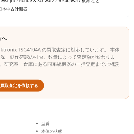
Keysight / Rohde & Schwarz / Yokogawa / 横河
など
日本中古計測器
方へ
ektronix
TSG4104A
の買取査定に対応しています。 本体
状況、動作確認の可否、数量によって査定額が変わりま
ら、研究室・倉庫にある同系統機器の一括査定までご相談
買取査定を依頼する
型番
本体の状態