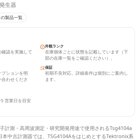
号発生器
の製品一覧
外観ランク
の確認を実施して
在庫個体ごとに状態を記載しています（下
部の在庫一覧をご確認ください）。
保証
オプションを明
初期不良対応。詳細条件は個別にご案内し
い合わせくださ
ます。
5 営業日を目安
子計測・高周波測定・研究開発用途で使用される
Tsg4104a
日本中古計測器
では、
TSG4104A
をはじめとする
Tektronix
系