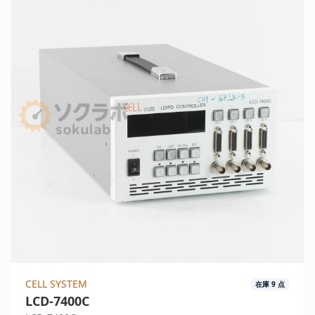
CELL SYSTEM
在庫
9
点
LCD-7400C