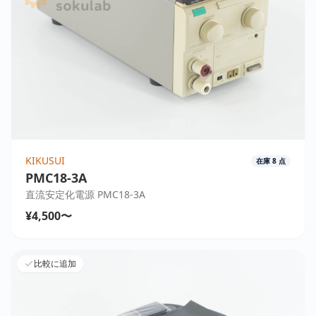
KIKUSUI
在庫
8
点
PMC18-3A
直流安定化電源 PMC18-3A
¥4,500〜
比較に追加