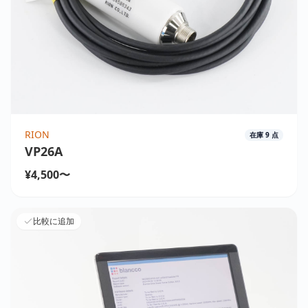
RION
在庫
9
点
VP26A
¥4,500〜
比較に追加