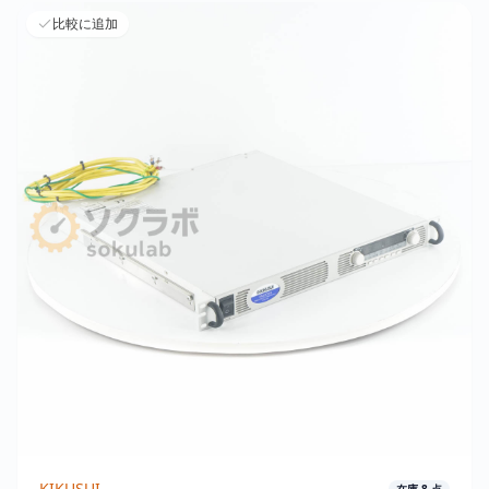
比較に追加
KIKUSUI
在庫
8
点