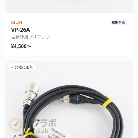
RION
在庫
9
点
VP-26A
振動計用プリアンプ
¥4,500〜
比較に追加