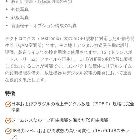
校正証明書・取扱説明書の有無
外観写真
銘板写真
背面端子・オプション構成の写真
テクトロニクス（Tektronix）製のISDB-T規格に対応したRF信号発
生器（QAM変調器）です。主に地上デジタル放送受信機の設計、
評価、製造ラインでの検査用途に使用されます。TS（トランスポ
ートストリーム）ファイルを再生し、UHF/VHF帯のRF信号に変換
して出力することが可能です。コンパクトな筐体にリアルタイム
の変調機能を備え、放送機器やデジタル家電の開発において重要
な役割を果たします。
特徴
日本およびブラジルの地上デジタル放送（ISDB-T）規格に完全
準拠
シームレスなループ再生機能を備えたTS再生機能
RF出力レベルおよび周波数の高い可変性（1Hz/0.1dBステッ
プ）