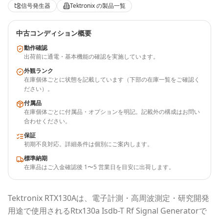
信号発生器
Tektronix
の製品一覧
中古コンディション概要
動作確認
出荷前に通電・基本機能の確認を実施しています。
外観ランク
在庫個体ごとに状態を記載しています（下部の在庫一覧をご確認く
ださい）。
付属品
在庫個体ごとに付属品・オプションを明記。記載外の構成はお問い
合わせください。
保証
初期不良対応。詳細条件は個別にご案内します。
標準納期
在庫品はご入金確認後 1〜5 営業日を目安に出荷します。
Tektronix
RTX130A
は、電子計測・高周波測定・研究開発
用途で使用される
Rtx130a Isdb-T Rf Signal Generator
で