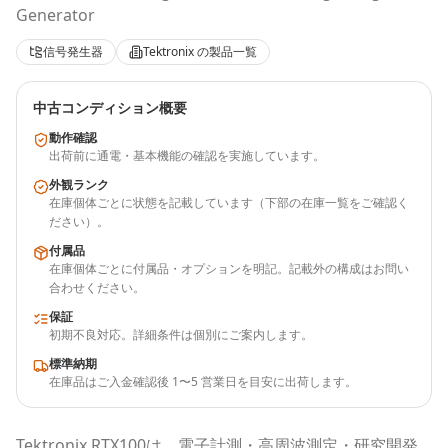
Generator
信号発生器
Tektronix
の製品一覧
中古コンディション概要
動作確認
出荷前に通電・基本機能の確認を実施しています。
外観ランク
在庫個体ごとに状態を記載しています（下部の在庫一覧をご確認く
ださい）。
付属品
在庫個体ごとに付属品・オプションを明記。記載外の構成はお問い
合わせください。
保証
初期不良対応。詳細条件は個別にご案内します。
標準納期
在庫品はご入金確認後 1〜5 営業日を目安に出荷します。
Tektronix
RTX100
は、電子計測・高周波測定・研究開発