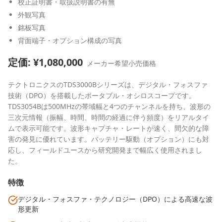
校正証明書・取扱説明書の有無
外観写真
銘板写真
背面端子・オプション構成の写真
定価: ¥
1,080,000
メーカー希望小売価格
テクトロニクスのTDS3000Bシリーズは、デジタル・フォスファ
技術（DPO）を搭載したポータブル・オシロスコープです。
TDS3054Bは500MHzの帯域幅と4つのチャンネルを持ち、波形の
三次元情報（振幅、時間、時間の経過に伴う頻度）をリアルタイ
ムで表示可能です。波形キャプチャ・レートが速く、間欠的な障
害の発見に優れています。バッテリー駆動（オプション）にも対
応し、フィールドユースから研究開発まで幅広く使用されまし
た。
特徴
デジタル・フォスファ・テクノロジー（DPO）による高速な波
形更新