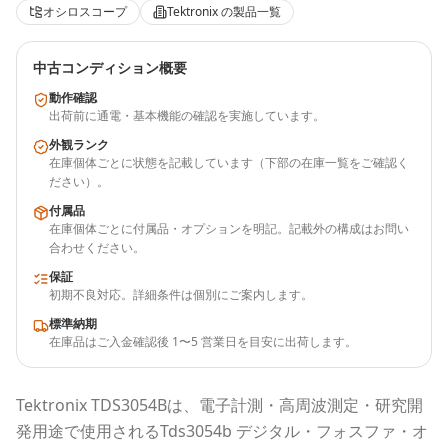
オシロスコープ
Tektronix
の製品一覧
中古コンディション概要
動作確認
出荷前に通電・基本機能の確認を実施しています。
外観ランク
在庫個体ごとに状態を記載しています（下部の在庫一覧をご確認く
ださい）。
付属品
在庫個体ごとに付属品・オプションを明記。記載外の構成はお問い
合わせください。
保証
初期不良対応。詳細条件は個別にご案内します。
標準納期
在庫品はご入金確認後 1〜5 営業日を目安に出荷します。
Tektronix
TDS3054B
は、電子計測・高周波測定・研究開
発用途で使用される
Tds3054b デジタル・フォスファ・オ