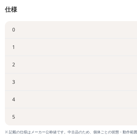
仕様
0
1
2
3
4
5
※ 記載の仕様はメーカー公称値です。中古品のため、個体ごとの状態・動作範