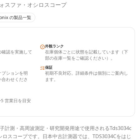
・フォスファ・オシロスコープ
onix
の製品一覧
外観ランク
の確認を実施して
在庫個体ごとに状態を記載しています（下
部の在庫一覧をご確認ください）。
保証
オプションを明
初期不良対応。詳細条件は個別にご案内し
い合わせくださ
ます。
5 営業日を目安
子計測・高周波測定・研究開発用途で使用される
Tds3034c
シロスコープ
です。
日本中古計測器
では、
TDS3034C
をはじ