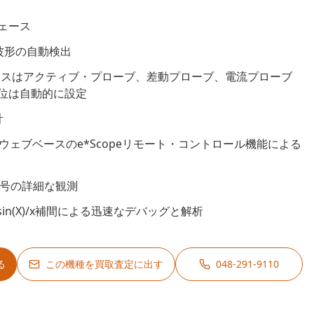
ェース
常波形の自動検出
フェースはアクティブ・プローブ、差動プローブ、電流プローブ
位は自動的に設定
計
トとウェブベースのe*Scopeリモート・コントロール機能による
信号の詳細な観測
in(X)/x補間による迅速なデバッグと解析
る
この機種を買取査定に出す
048-291-9110