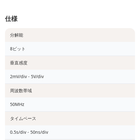
仕様
分解能
8ビット
垂直感度
2mV/div - 5V/div
周波数帯域
50MHz
タイムベース
0.5s/div - 50ns/div