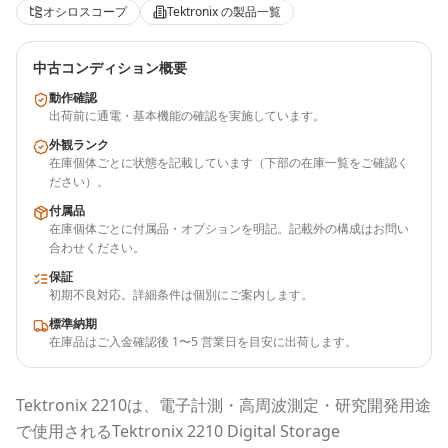
オシロスコープ
Tektronix
の製品一覧
中古コンディション概要
動作確認
出荷前に通電・基本機能の確認を実施しています。
外観ランク
在庫個体ごとに状態を記載しています（下部の在庫一覧をご確認く
ださい）。
付属品
在庫個体ごとに付属品・オプションを明記。記載外の構成はお問い
合わせください。
保証
初期不良対応。詳細条件は個別にご案内します。
標準納期
在庫品はご入金確認後 1〜5 営業日を目安に出荷します。
Tektronix
2210
は、電子計測・高周波測定・研究開発用途
で使用される
Tektronix 2210 Digital Storage