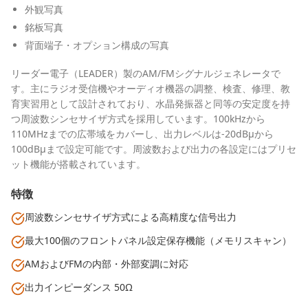
外観写真
銘板写真
背面端子・オプション構成の写真
リーダー電子（LEADER）製のAM/FMシグナルジェネレータで
す。主にラジオ受信機やオーディオ機器の調整、検査、修理、教
育実習用として設計されており、水晶発振器と同等の安定度を持
つ周波数シンセサイザ方式を採用しています。100kHzから
110MHzまでの広帯域をカバーし、出力レベルは-20dBμから
100dBμまで設定可能です。周波数および出力の各設定にはプリセ
ット機能が搭載されています。
特徴
周波数シンセサイザ方式による高精度な信号出力
最大100個のフロントパネル設定保存機能（メモリスキャン）
AMおよびFMの内部・外部変調に対応
出力インピーダンス 50Ω