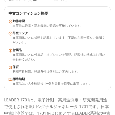
中古コンディション概要
動作確認
出荷前に通電・基本機能の確認を実施しています。
外観ランク
在庫個体ごとに状態を記載しています（下部の在庫一覧をご確認く
ださい）。
付属品
在庫個体ごとに付属品・オプションを明記。記載外の構成はお問い
合わせください。
保証
初期不良対応。詳細条件は個別にご案内します。
標準納期
在庫品はご入金確認後 1〜5 営業日を目安に出荷します。
LEADER
1701
は、電子計測・高周波測定・研究開発用途
で使用される
汎用シグナルジェネレータ 1701
です。
日本
中古計測器
では、
1701
をはじめとする
LEADER
系列の中古