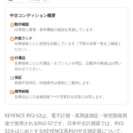
中古コンディション概要
動作確認
出荷前に通電・基本機能の確認を実施しています。
外観ランク
在庫個体ごとに状態を記載しています（下部の在庫一覧をご確認く
ださい）。
付属品
在庫個体ごとに付属品・オプションを明記。記載外の構成はお問い
合わせください。
保証
初期不良対応。詳細条件は個別にご案内します。
標準納期
在庫品はご入金確認後 1〜5 営業日を目安に出荷します。
KEYENCE
RV2-52
は、電子計測・高周波測定・研究開発用
途で使用される
Rv2-52
です。
日本中古計測器
では、
RV2-
52
をはじめとする
KEYENCE
系列の中古測定器について、