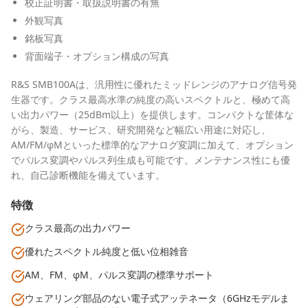
校正証明書・取扱説明書の有無
外観写真
銘板写真
背面端子・オプション構成の写真
R&S SMB100Aは、汎用性に優れたミッドレンジのアナログ信号発
生器です。クラス最高水準の純度の高いスペクトルと、極めて高
い出力パワー（25dBm以上）を提供します。コンパクトな筐体な
がら、製造、サービス、研究開発など幅広い用途に対応し、
AM/FM/φMといった標準的なアナログ変調に加えて、オプション
でパルス変調やパルス列生成も可能です。メンテナンス性にも優
れ、自己診断機能を備えています。
特徴
クラス最高の出力パワー
優れたスペクトル純度と低い位相雑音
AM、FM、φM、パルス変調の標準サポート
ウェアリング部品のない電子式アッテネータ（6GHzモデルま