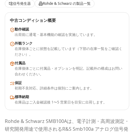
信号発生器
Rohde & Schwarz
の製品一覧
中古コンディション概要
動作確認
出荷前に通電・基本機能の確認を実施しています。
外観ランク
在庫個体ごとに状態を記載しています（下部の在庫一覧をご確認く
ださい）。
付属品
在庫個体ごとに付属品・オプションを明記。記載外の構成はお問い
合わせください。
保証
初期不良対応。詳細条件は個別にご案内します。
標準納期
在庫品はご入金確認後 1〜5 営業日を目安に出荷します。
Rohde & Schwarz
SMB100A
は、電子計測・高周波測定・
研究開発用途で使用される
R&S Smb100a アナログ信号発