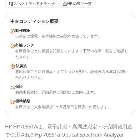
スペクトラムアナライザ
HP
の製品一覧
中古コンディション概要
動作確認
出荷前に通電・基本機能の確認を実施しています。
外観ランク
在庫個体ごとに状態を記載しています（下部の在庫一覧をご確認く
ださい）。
付属品
在庫個体ごとに付属品・オプションを明記。記載外の構成はお問い
合わせください。
保証
初期不良対応。詳細条件は個別にご案内します。
標準納期
在庫品はご入金確認後 1〜5 営業日を目安に出荷します。
HP
HP70951A
は、電子計測・高周波測定・研究開発用途
で使用される
Hp 70951a Optical Spectrum Analyzer