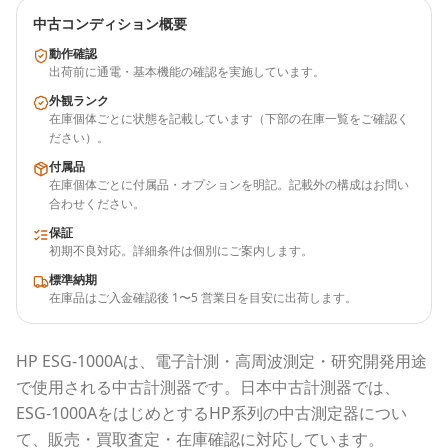
中古コンディション概要
動作確認
出荷前に通電・基本機能の確認を実施しています。
外観ランク
在庫個体ごとに状態を記載しています（下部の在庫一覧をご確認く
ださい）。
付属品
在庫個体ごとに付属品・オプションを明記。記載外の構成はお問い
合わせください。
保証
初期不良対応。詳細条件は個別にご案内します。
標準納期
在庫品はご入金確認後 1〜5 営業日を目安に出荷します。
HP
ESG-1000A
は、電子計測・高周波測定・研究開発用途
で使用される
中古計測器
です。
日本中古計測器
では、
ESG-1000A
をはじめとする
HP
系列の中古測定器につい
て、販売・買取査定・在庫確認に対応しています。