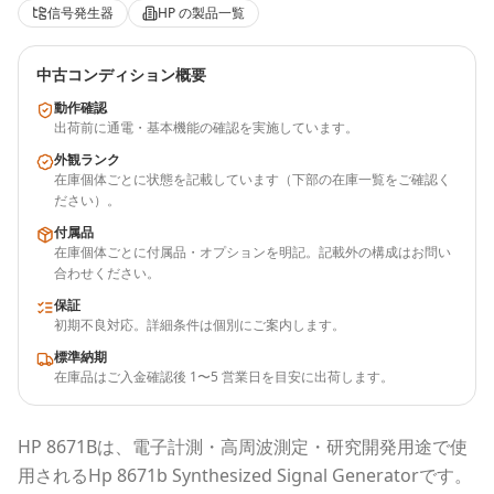
信号発生器
HP
の製品一覧
中古コンディション概要
動作確認
出荷前に通電・基本機能の確認を実施しています。
外観ランク
在庫個体ごとに状態を記載しています（下部の在庫一覧をご確認く
ださい）。
付属品
在庫個体ごとに付属品・オプションを明記。記載外の構成はお問い
合わせください。
保証
初期不良対応。詳細条件は個別にご案内します。
標準納期
在庫品はご入金確認後 1〜5 営業日を目安に出荷します。
HP
8671B
は、電子計測・高周波測定・研究開発用途で使
用される
Hp 8671b Synthesized Signal Generator
です。