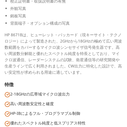
校正証明書・取扱説明書の有無
外観写真
銘板写真
背面端子・オプション構成の写真
HP 8671Bは、ヒューレット・パッカード（現キーサイト・テクノ
ロジー）によって製造された、2GHzから18GHzの極めて広い周波
数範囲をカバーするマイクロ波シンセサイザ信号発生器です。高
い周波数分解能と優れたスペクトル純度を特長としており、マイ
クロ波通信、レーダーシステムの試験、衛星通信等の研究開発や
生産ラインで広く利用されました。CW出力に特化した設計で、高
い安定性が求められる用途に適しています。
特徴
2-18GHzの広帯域マイクロ波出力
高い周波数安定性と確度
HP-IBによるフル・プログラマブル制御
優れたスペクトル純度と低スプリアス特性