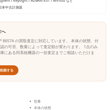
gilent / Keysight / ADVANTEST / Anritsu
など
日本中古計測器
方へ
P
8657A
の買取査定に対応しています。 本体の状態、付
認の可否、数量によって査定額が変わります。 1点のみ
倉庫にある同系統機器の一括査定までご相談いただけま
依頼する
型番
本体の状態