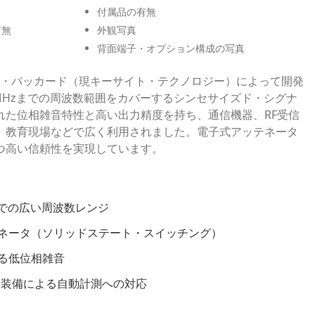
付属品の有無
有無
外観写真
背面端子・オプション構成の写真
レット・パッカード（現キーサイト・テクノロジー）によって開発
40MHzまでの周波数範囲をカバーするシンセサイズド・シグナ
れた位相雑音特性と高い出力精度を持ち、通信機器、RF受信
、教育現場などで広く利用されました。電子式アッテネータ
つ高い信頼性を実現しています。
Hzまでの広い周波数レンジ
ネータ（ソリッドステート・スイッチング）
る低位相雑音
準装備による自動計測への対応