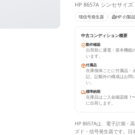
HP 8657A シンセサ
信号発生器
HP
の製品
中古コンディション概要
動作確認
出荷前に通電・基本機能
います。
付属品
在庫個体ごとに付属品・
記。記載外の構成はお問
い。
標準納期
在庫品はご入金確認後 1〜
に出荷します。
HP
8657A
は、電子計測・高
ズド・信号発生器
です。
日