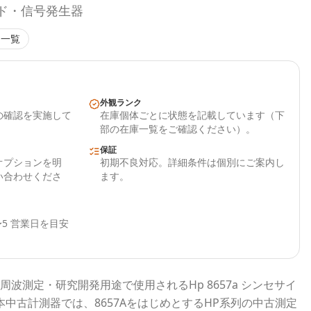
イズド・信号発生器
一覧
外観ランク
の確認を実施して
在庫個体ごとに状態を記載しています（下
部の在庫一覧をご確認ください）。
保証
オプションを明
初期不良対応。詳細条件は個別にご案内し
い合わせくださ
ます。
5 営業日を目安
周波測定・研究開発用途で使用される
Hp 8657a シンセサイ
本中古計測器
では、
8657A
をはじめとする
HP
系列の中古測定