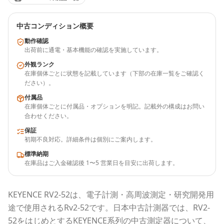
中古コンディション概要
動作確認
出荷前に通電・基本機能の確認を実施しています。
外観ランク
在庫個体ごとに状態を記載しています（下部の在庫一覧をご確認く
ださい）。
付属品
在庫個体ごとに付属品・オプションを明記。記載外の構成はお問い
合わせください。
保証
初期不良対応。詳細条件は個別にご案内します。
標準納期
在庫品はご入金確認後 1〜5 営業日を目安に出荷します。
KEYENCE
RV2-52
は、電子計測・高周波測定・研究開発用
途で使用される
Rv2-52
です。
日本中古計測器
では、
RV2-
52
をはじめとする
KEYENCE
系列の中古測定器について、