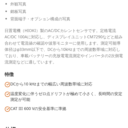
外観写真
銘板写真
背面端子・オプション構成の写真
日置電機（HIOKI）製のAC/DCカレントセンサです。定格電流
AC/DC 100Aに対応し、ディスプレイユニットCM7290などと組み
合わせて電流値の確認や波形モニターに使用します。測定可能導
体径はφ33mm以下で、DCから10kHzまでの周波数帯域に対応し
ており、車載バッテリーの充放電電流測定やインバータの2次側電
流測定などに適しています。
特徴
DCから10 kHzまでの幅広い周波数帯域に対応
温度変化に伴うゼロ点ドリフトが極めて小さく、長時間の安定
測定が可能
CAT III 600 Vの安全基準に準拠