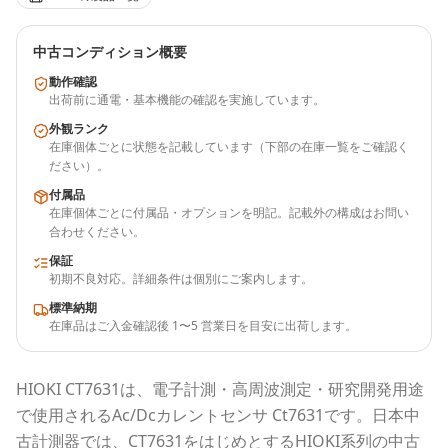
中古コンディション概要
動作確認
出荷前に通電・基本機能の確認を実施しています。
外観ランク
在庫個体ごとに状態を記載しています（下部の在庫一覧をご確認く
ださい）。
付属品
在庫個体ごとに付属品・オプションを明記。記載外の構成はお問い
合わせください。
保証
初期不良対応。詳細条件は個別にご案内します。
標準納期
在庫品はご入金確認後 1〜5 営業日を目安に出荷します。
HIOKI
CT7631
は、電子計測・高周波測定・研究開発用途
で使用される
Ac/Dcカレントセンサ Ct7631
です。
日本中
古計測器
では、
CT7631
をはじめとする
HIOKI
系列の中古