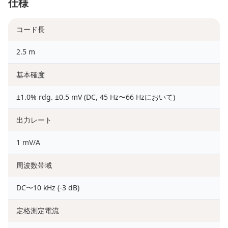
仕様
コード長
2.5 m
基本確度
±1.0% rdg. ±0.5 mV (DC, 45 Hz〜66 Hzにおいて)
出力レート
1 mV/A
周波数帯域
DC〜10 kHz (-3 dB)
定格測定電流