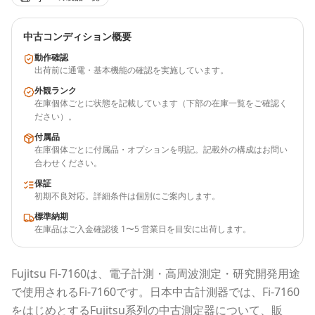
中古コンディション概要
動作確認
出荷前に通電・基本機能の確認を実施しています。
外観ランク
在庫個体ごとに状態を記載しています（下部の在庫一覧をご確認く
ださい）。
付属品
在庫個体ごとに付属品・オプションを明記。記載外の構成はお問い
合わせください。
保証
初期不良対応。詳細条件は個別にご案内します。
標準納期
在庫品はご入金確認後 1〜5 営業日を目安に出荷します。
Fujitsu
Fi-7160
は、電子計測・高周波測定・研究開発用途
で使用される
Fi-7160
です。
日本中古計測器
では、
Fi-7160
をはじめとする
Fujitsu
系列の中古測定器について、販