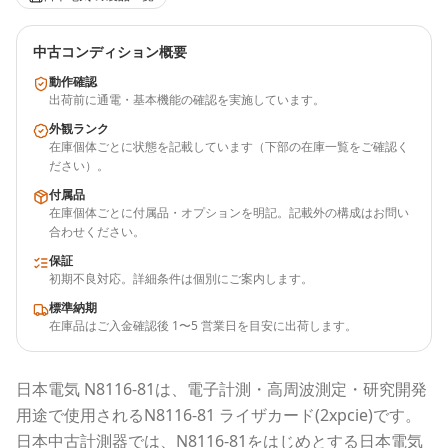
中古コンディション概要
動作確認
出荷前に通電・基本機能の確認を実施しています。
外観ランク
在庫個体ごとに状態を記載しています（下部の在庫一覧をご確認く
ださい）。
付属品
在庫個体ごとに付属品・オプションを明記。記載外の構成はお問い
合わせください。
保証
初期不良対応。詳細条件は個別にご案内します。
標準納期
在庫品はご入金確認後 1〜5 営業日を目安に出荷します。
日本電気
N8116-81
は、電子計測・高周波測定・研究開発
用途で使用される
N8116-81 ライザカード(2xpcie)
です。
日本中古計測器
では、
N8116-81
をはじめとする
日本電気