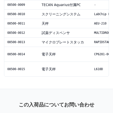
TECAN Aquarius付属PC
08500-0009
-
スクリーニングシステム
08500-0010
LabChip EZ
天秤
08500-0011
AEU-210
試薬ディスペンサ
08500-0012
MULTIDROP 
マイクロプレートスタッカ
08500-0013
RAPIDSTAK
電子天秤
08500-0014
CP6201-0CE
電子天秤
08500-0015
L610D
この入荷品についてお問い合わせ