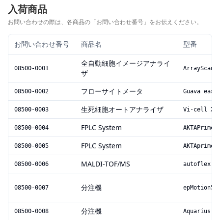
入荷商品
お問い合わせの際は、各商品の「お問い合わせ番号」をお伝えください。
お問い合わせ番号
商品名
型番
全自動細胞イメージアナライ
08500-0001
ArrayScan 
ザ
フローサイトメータ
08500-0002
Guava easy
生死細胞オートアナライザ
08500-0003
Vi-cell XR
FPLC System
08500-0004
AKTAPrimeP
FPLC System
08500-0005
AKTAprime
MALDI-TOF/MS
08500-0006
autoflexⅢ
分注機
08500-0007
epMotion50
分注機
08500-0008
Aquarius