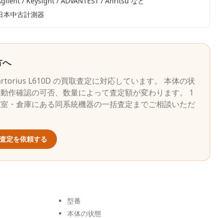
gilent / Keysight / ADVANTEST / Anritsu
など
日本中古計測器
方へ
artorius
L610D
の買取査定に対応しています。 本体の状
動作確認の可否、数量によって査定額が変わります。 1
究室・倉庫にある同系統機器の一括査定までご相談いただ
査定を依頼する
型番
本体の状態