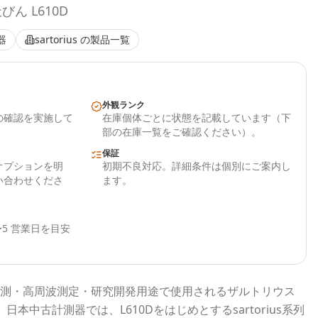
ん L610D
器
sartorius
の製品一覧
外観ランク
の確認を実施して
在庫個体ごとに状態を記載しています（下
部の在庫一覧をご確認ください）。
保証
オプションを明
初期不良対応。詳細条件は個別にご案内し
い合わせくださ
ます。
5 営業日を目安
測・高周波測定・研究開発用途で使用される
ザルトリウス
。
日本中古計測器
では、
L610D
をはじめとする
sartorius
系列