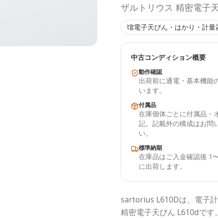
ザルトリウス 精密電子天び
電子天びん・はかり・計量
中古コンディション概要
動作確認
出荷前に通電・基本機能
います。
付属品
在庫個体ごとに付属品・
記。記載外の構成はお問
い。
標準納期
在庫品はご入金確認後 1〜
に出荷します。
sartorius
L610D
は、電子計
精密電子天びん L610d
です