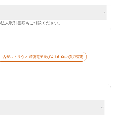
の法人取引書類もご相談ください。
中古
ザルトリウス 精密電子天びん L610d
の買取査定