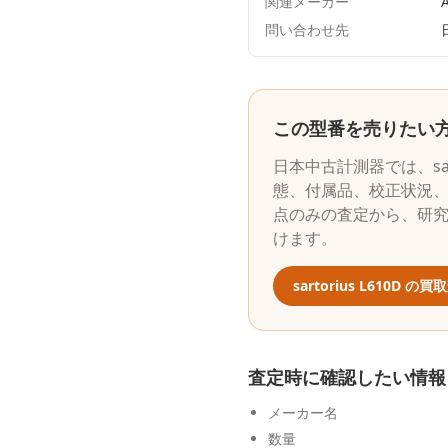
関連メーカー
A
問い合わせ先
この型番を売りたい
日本中古計測器
では、
s
態、付属品、校正状況、
点のみの査定から、研
けます。
sartorius
L610D
の買取
査定時に確認したい情報
メーカー名
数量