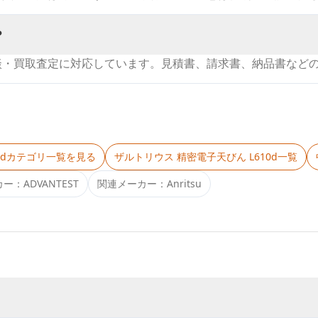
？
談・買取査定に対応しています。見積書、請求書、納品書など
d
カテゴリ一覧を見る
ザルトリウス 精密電子天びん L610d
一覧
カー：
ADVANTEST
関連メーカー：
Anritsu