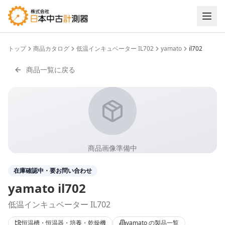
トップ
商品カタログ
低温インキュベーター IL702
yamato
il702
商品一覧に戻る
商品画像準備中
在庫確認中・要お問い合わせ
yamato
il702
低温インキュベーター IL702
恒温槽・恒温器・培養・乾燥機
yamato
の製品一覧