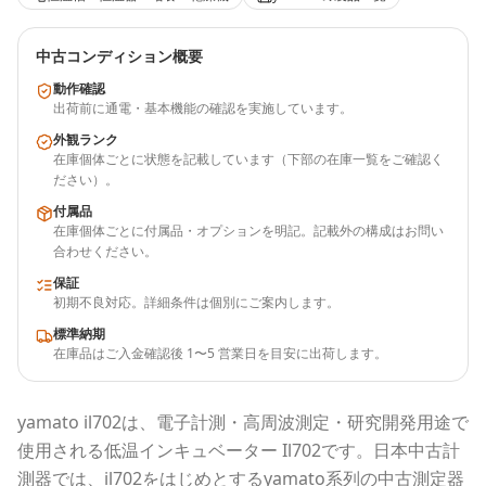
中古コンディション概要
動作確認
出荷前に通電・基本機能の確認を実施しています。
外観ランク
在庫個体ごとに状態を記載しています（下部の在庫一覧をご確認く
ださい）。
付属品
在庫個体ごとに付属品・オプションを明記。記載外の構成はお問い
合わせください。
保証
初期不良対応。詳細条件は個別にご案内します。
標準納期
在庫品はご入金確認後 1〜5 営業日を目安に出荷します。
yamato
il702
は、電子計測・高周波測定・研究開発用途で
使用される
低温インキュベーター Il702
です。
日本中古計
測器
では、
il702
をはじめとする
yamato
系列の中古測定器