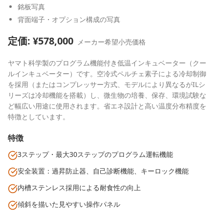
銘板写真
背面端子・オプション構成の写真
定価: ¥
578,000
メーカー希望小売価格
ヤマト科学製のプログラム機能付き低温インキュベーター（クー
ルインキュベーター）です。空冷式ペルチェ素子による冷却制御
を採用（またはコンプレッサー方式、モデルにより異なるがILシ
リーズは冷却機能を搭載）し、微生物の培養、保存、環境試験な
ど幅広い用途に使用されます。省エネ設計と高い温度分布精度を
特徴としています。
特徴
3ステップ・最大30ステップのプログラム運転機能
安全装置：過昇防止器、自己診断機能、キーロック機能
内槽ステンレス採用による耐食性の向上
傾斜を描いた見やすい操作パネル