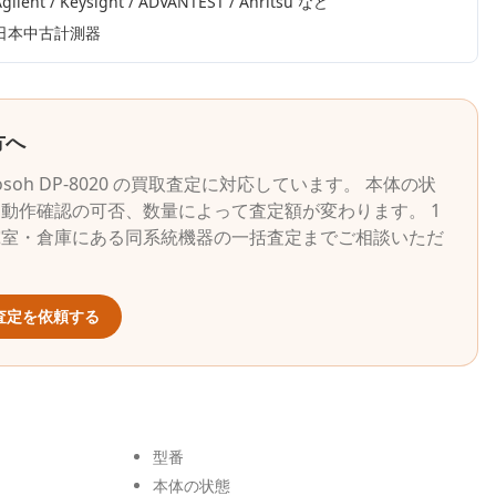
gilent / Keysight / ADVANTEST / Anritsu
など
日本中古計測器
方へ
osoh
DP-8020
の買取査定に対応しています。 本体の状
動作確認の可否、数量によって査定額が変わります。 1
究室・倉庫にある同系統機器の一括査定までご相談いただ
査定を依頼する
型番
本体の状態