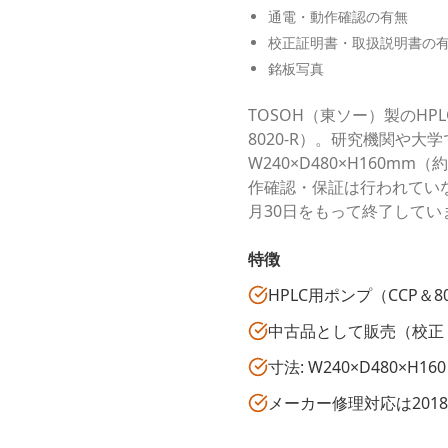
通電・動作確認の有無
校正証明書・取扱説明書の
銘板写真
TOSOH（東ソー）製のHPL
8020-R）。研究機関や
W240×D480×H160mm
作確認・保証は行われていな
月30日をもって終了してい
特徴
HPLC用ポンプ（CCP＆
中古品として販売（校正
寸法: W240×D480×H
メーカー修理対応は2018