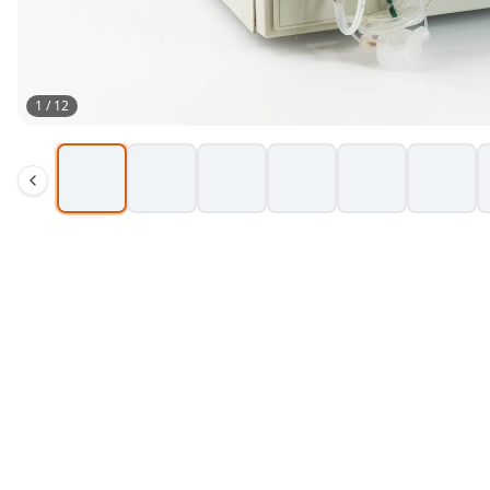
1
/
12