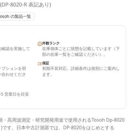
(DP-8020-R 表記あり)
Tosoh
の製品一覧
外観ランク
の確認を実施して
在庫個体ごとに状態を記載しています（下
部の在庫一覧をご確認ください）。
保証
オプションを明
初期不良対応。詳細条件は個別にご案内し
い合わせくださ
ます。
5 営業日を目安
測・高周波測定・研究開発用途で使用される
Tosoh Dp-8020
)
です。
日本中古計測器
では、
DP-8020
をはじめとする