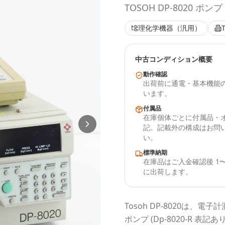
TOSOH DP-8020 ポンプ 
理化学機器（汎用）
中古コンディション概要
動作確認
出荷前に通電・基本機能
います。
付属品
在庫個体ごとに付属品・
記。記載外の構成はお問
い。
標準納期
在庫品はご入金確認後 1〜
に出荷します。
Tosoh
DP-8020
は、電子計
ポンプ (Dp-8020-R 表記あり