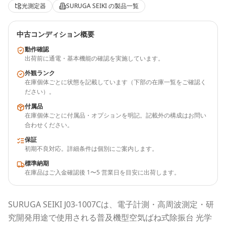
光測定器
SURUGA SEIKI
の製品一覧
中古コンディション概要
動作確認
出荷前に通電・基本機能の確認を実施しています。
外観ランク
在庫個体ごとに状態を記載しています（下部の在庫一覧をご確認く
ださい）。
付属品
在庫個体ごとに付属品・オプションを明記。記載外の構成はお問い
合わせください。
保証
初期不良対応。詳細条件は個別にご案内します。
標準納期
在庫品はご入金確認後 1〜5 営業日を目安に出荷します。
SURUGA SEIKI
J03-1007C
は、電子計測・高周波測定・研
究開発用途で使用される
普及機型空気ばね式除振台 光学