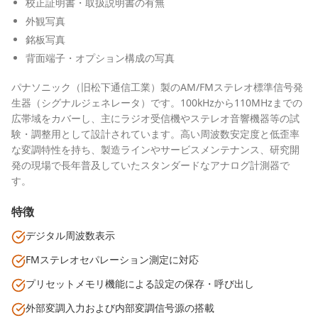
校正証明書・取扱説明書の有無
外観写真
銘板写真
背面端子・オプション構成の写真
パナソニック（旧松下通信工業）製のAM/FMステレオ標準信号発
生器（シグナルジェネレータ）です。100kHzから110MHzまでの
広帯域をカバーし、主にラジオ受信機やステレオ音響機器等の試
験・調整用として設計されています。高い周波数安定度と低歪率
な変調特性を持ち、製造ラインやサービスメンテナンス、研究開
発の現場で長年普及していたスタンダードなアナログ計測器で
す。
特徴
デジタル周波数表示
FMステレオセパレーション測定に対応
プリセットメモリ機能による設定の保存・呼び出し
外部変調入力および内部変調信号源の搭載