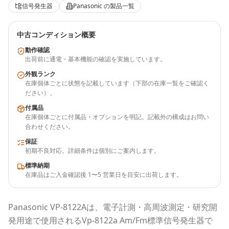
信号発生器
Panasonic
の製品一覧
中古コンディション概要
動作確認
出荷前に通電・基本機能の確認を実施しています。
外観ランク
在庫個体ごとに状態を記載しています（下部の在庫一覧をご確認く
ださい）。
付属品
在庫個体ごとに付属品・オプションを明記。記載外の構成はお問い
合わせください。
保証
初期不良対応。詳細条件は個別にご案内します。
標準納期
在庫品はご入金確認後 1〜5 営業日を目安に出荷します。
Panasonic
VP-8122A
は、電子計測・高周波測定・研究開
発用途で使用される
Vp-8122a Am/Fm標準信号発生器
で