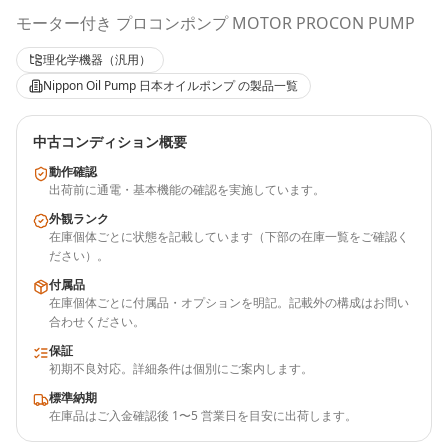
モーター付き プロコンポンプ MOTOR PROCON PUMP
理化学機器（汎用）
Nippon Oil Pump 日本オイルポンプ
の製品一覧
中古コンディション概要
動作確認
出荷前に通電・基本機能の確認を実施しています。
外観ランク
在庫個体ごとに状態を記載しています（下部の在庫一覧をご確認く
ださい）。
付属品
在庫個体ごとに付属品・オプションを明記。記載外の構成はお問い
合わせください。
保証
初期不良対応。詳細条件は個別にご案内します。
標準納期
在庫品はご入金確認後 1〜5 営業日を目安に出荷します。