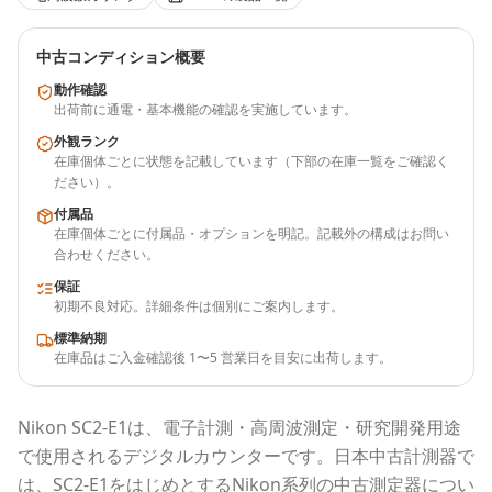
中古コンディション概要
動作確認
出荷前に通電・基本機能の確認を実施しています。
外観ランク
在庫個体ごとに状態を記載しています（下部の在庫一覧をご確認く
ださい）。
付属品
在庫個体ごとに付属品・オプションを明記。記載外の構成はお問い
合わせください。
保証
初期不良対応。詳細条件は個別にご案内します。
標準納期
在庫品はご入金確認後 1〜5 営業日を目安に出荷します。
Nikon
SC2-E1
は、電子計測・高周波測定・研究開発用途
で使用される
デジタルカウンター
です。
日本中古計測器
で
は、
SC2-E1
をはじめとする
Nikon
系列の中古測定器につい