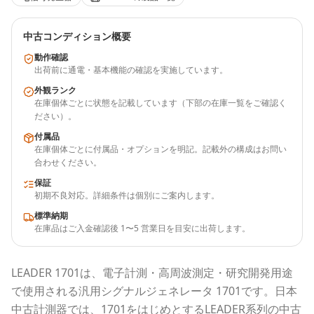
中古コンディション概要
動作確認
出荷前に通電・基本機能の確認を実施しています。
外観ランク
在庫個体ごとに状態を記載しています（下部の在庫一覧をご確認く
ださい）。
付属品
在庫個体ごとに付属品・オプションを明記。記載外の構成はお問い
合わせください。
保証
初期不良対応。詳細条件は個別にご案内します。
標準納期
在庫品はご入金確認後 1〜5 営業日を目安に出荷します。
LEADER
1701
は、電子計測・高周波測定・研究開発用途
で使用される
汎用シグナルジェネレータ 1701
です。
日本
中古計測器
では、
1701
をはじめとする
LEADER
系列の中古