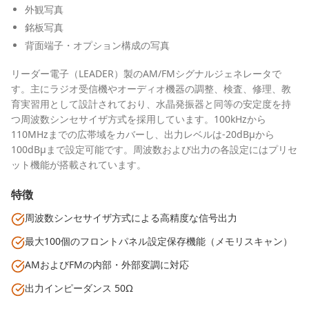
外観写真
銘板写真
背面端子・オプション構成の写真
リーダー電子（LEADER）製のAM/FMシグナルジェネレータで
す。主にラジオ受信機やオーディオ機器の調整、検査、修理、教
育実習用として設計されており、水晶発振器と同等の安定度を持
つ周波数シンセサイザ方式を採用しています。100kHzから
110MHzまでの広帯域をカバーし、出力レベルは-20dBμから
100dBμまで設定可能です。周波数および出力の各設定にはプリセ
ット機能が搭載されています。
特徴
周波数シンセサイザ方式による高精度な信号出力
最大100個のフロントパネル設定保存機能（メモリスキャン）
AMおよびFMの内部・外部変調に対応
出力インピーダンス 50Ω