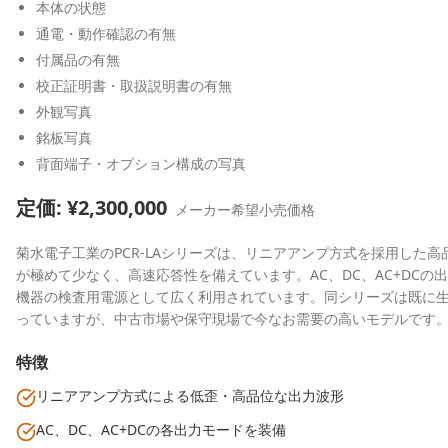
本体の状態
通電・動作確認の有無
付属品の有無
校正証明書・取扱説明書の有無
外観写真
銘板写真
背面端子・オプション構成の写真
定価: ¥
2,300,000
メーカー希望小売価格
菊水電子工業のPCR-LAシリーズは、リニアアンプ方式を採用した
が極めて少なく、高速応答性を備えています。AC、DC、AC+DCの
機器の検査用電源として広く利用されています。同シリーズは既に生産終
っていますが、中古市場や保守現場で今なお需要の高いモデルです
特徴
リニアアンプ方式による低歪・高品位な出力波形
AC、DC、AC+DCの各出力モードを装備