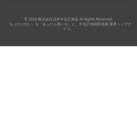
©
2026
株式会社日本中古計測器
All Rights Reserved.
「もったいない」を「あったら良いな」に。中古計測器取扱量 業界トップク
ラス。