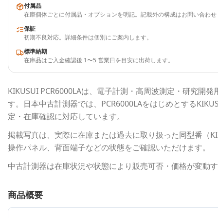
付属品
在庫個体ごとに付属品・オプションを明記。記載外の構成はお問い合わせ
保証
初期不良対応。詳細条件は個別にご案内します。
標準納期
在庫品はご入金確認後 1〜5 営業日を目安に出荷します。
KIKUSUI
PCR6000LA
は、電子計測・高周波測定・研究開発
す。
日本中古計測器
では、
PCR6000LA
をはじめとする
KIKU
定・在庫確認に対応しています。
掲載写真は、実際に在庫または過去に取り扱った同型番（
K
操作パネル、背面端子などの状態をご確認いただけます。
中古計測器は在庫状況や状態により販売可否・価格が変動す
商品概要