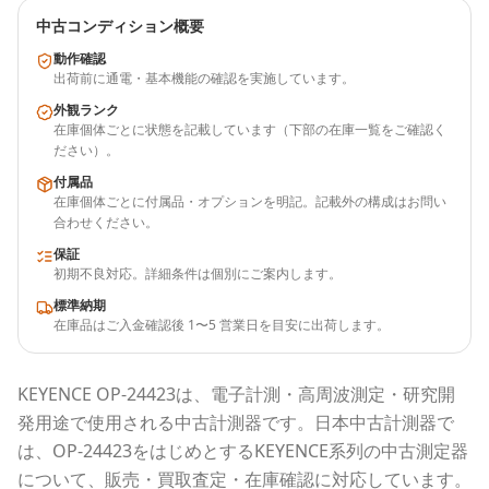
中古コンディション概要
動作確認
出荷前に通電・基本機能の確認を実施しています。
外観ランク
在庫個体ごとに状態を記載しています（下部の在庫一覧をご確認く
ださい）。
付属品
在庫個体ごとに付属品・オプションを明記。記載外の構成はお問い
合わせください。
保証
初期不良対応。詳細条件は個別にご案内します。
標準納期
在庫品はご入金確認後 1〜5 営業日を目安に出荷します。
KEYENCE
OP-24423
は、電子計測・高周波測定・研究開
発用途で使用される
中古計測器
です。
日本中古計測器
で
は、
OP-24423
をはじめとする
KEYENCE
系列の中古測定器
について、販売・買取査定・在庫確認に対応しています。