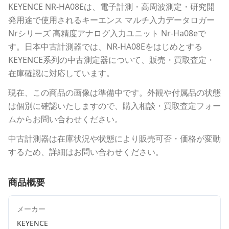
KEYENCE
NR-HA08E
は、電子計測・高周波測定・研究開
発用途で使用される
キーエンス マルチ入力データロガー
Nrシリーズ 高精度アナログ入力ユニット Nr-Ha08e
で
す。
日本中古計測器
では、
NR-HA08E
をはじめとする
KEYENCE
系列の中古測定器について、販売・買取査定・
在庫確認に対応しています。
現在、この商品の画像は準備中です。外観や付属品の状態
は個別に確認いたしますので、購入相談・買取査定フォー
ムからお問い合わせください。
中古計測器は在庫状況や状態により販売可否・価格が変動
するため、詳細はお問い合わせください。
商品概要
メーカー
KEYENCE