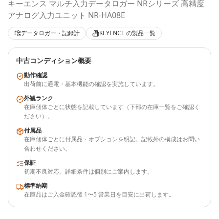
キーエンス マルチ入力データロガー NRシリーズ 高精度
アナログ入力ユニット NR-HA08E
データロガー・記録計
KEYENCE
の製品一覧
中古コンディション概要
動作確認
出荷前に通電・基本機能の確認を実施しています。
外観ランク
在庫個体ごとに状態を記載しています（下部の在庫一覧をご確認く
ださい）。
付属品
在庫個体ごとに付属品・オプションを明記。記載外の構成はお問い
合わせください。
保証
初期不良対応。詳細条件は個別にご案内します。
標準納期
在庫品はご入金確認後 1〜5 営業日を目安に出荷します。