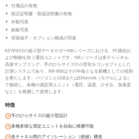
付属品の有無
校正証明書・取扱説明書の有無
外観写真
銘板写真
背面端子・オプション構成の写真
KEYENCEの超小型データロガーNRシリーズにおける、PC接続お
よび制御を担う通信ユニットです。NRシリーズは多チャンネル、
高速サンプリング、手のひらサイズの小型化をコンセプトとした
計測システムであり、NR-600はその中核となる親機としての役割
を果たします。パソコンとUSBまたはEthernet（モデルによる）
で接続し、各種の測定用ユニット（電圧、温度、ひずみ、加速度
など）を積層して使用します。
特徴
手のひらサイズの超小型設計
多種多様な測定ユニットを自由に積層可能
各チャネル間のアイソレーション（絶縁）構造