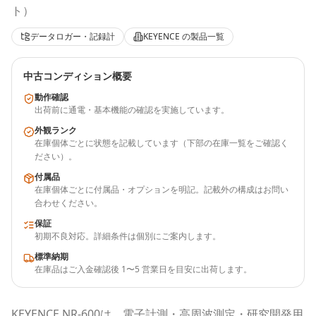
ト）
データロガー・記録計
KEYENCE
の製品一覧
中古コンディション概要
動作確認
出荷前に通電・基本機能の確認を実施しています。
外観ランク
在庫個体ごとに状態を記載しています（下部の在庫一覧をご確認く
ださい）。
付属品
在庫個体ごとに付属品・オプションを明記。記載外の構成はお問い
合わせください。
保証
初期不良対応。詳細条件は個別にご案内します。
標準納期
在庫品はご入金確認後 1〜5 営業日を目安に出荷します。
KEYENCE
NR-600
は、電子計測・高周波測定・研究開発用