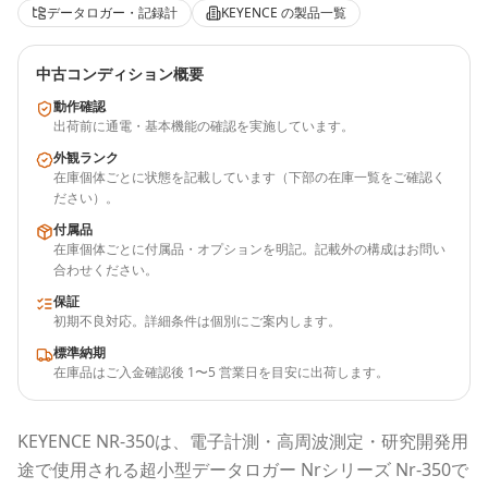
データロガー・記録計
KEYENCE
の製品一覧
中古コンディション概要
動作確認
出荷前に通電・基本機能の確認を実施しています。
外観ランク
在庫個体ごとに状態を記載しています（下部の在庫一覧をご確認く
ださい）。
付属品
在庫個体ごとに付属品・オプションを明記。記載外の構成はお問い
合わせください。
保証
初期不良対応。詳細条件は個別にご案内します。
標準納期
在庫品はご入金確認後 1〜5 営業日を目安に出荷します。
KEYENCE
NR-350
は、電子計測・高周波測定・研究開発用
途で使用される
超小型データロガー Nrシリーズ Nr-350
で