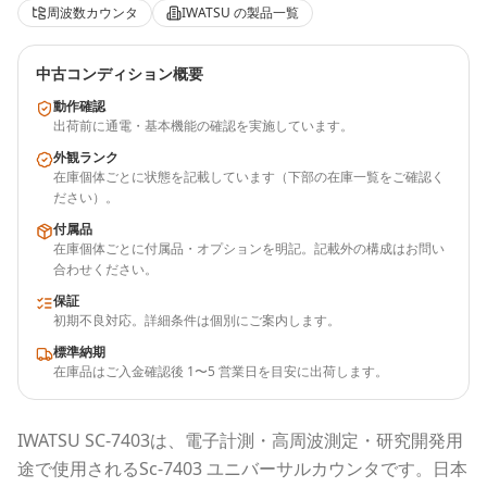
周波数カウンタ
IWATSU
の製品一覧
中古コンディション概要
動作確認
出荷前に通電・基本機能の確認を実施しています。
外観ランク
在庫個体ごとに状態を記載しています（下部の在庫一覧をご確認く
ださい）。
付属品
在庫個体ごとに付属品・オプションを明記。記載外の構成はお問い
合わせください。
保証
初期不良対応。詳細条件は個別にご案内します。
標準納期
在庫品はご入金確認後 1〜5 営業日を目安に出荷します。
IWATSU
SC-7403
は、電子計測・高周波測定・研究開発用
途で使用される
Sc-7403 ユニバーサルカウンタ
です。
日本