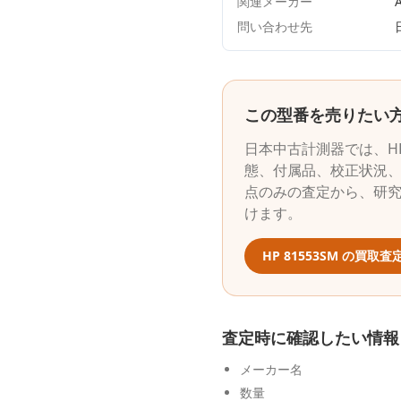
関連メーカー
A
問い合わせ先
この型番を売りたい
日本中古計測器
では、
H
態、付属品、校正状況、
点のみの査定から、研
けます。
HP
81553SM
の買取査
査定時に確認したい情報
メーカー名
数量