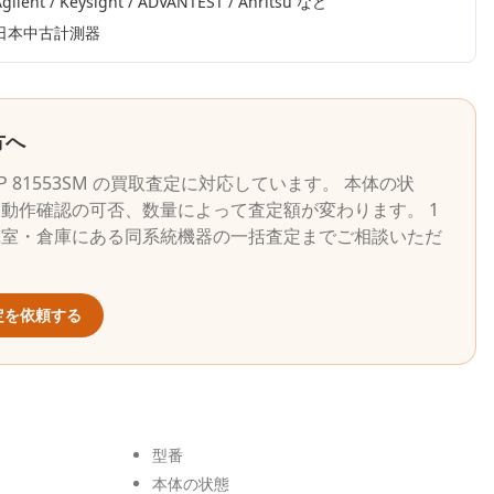
gilent / Keysight / ADVANTEST / Anritsu
など
日本中古計測器
方へ
P
81553SM
の買取査定に対応しています。 本体の状
動作確認の可否、数量によって査定額が変わります。 1
究室・倉庫にある同系統機器の一括査定までご相談いただ
定を依頼する
型番
本体の状態