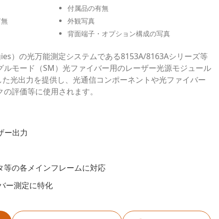
付属品の有無
有無
外観写真
背面端子・オプション構成の写真
nologies）の光万能測定システムである8153A/8163Aシリーズ等
グルモード（SM）光ファイバー用のレーザー光源モジュール
定した光出力を提供し、光通信コンポーネントや光ファイバー
クの評価等に使用されます。
ーザー出力
メータ等の各メインフレームに対応
バー測定に特化