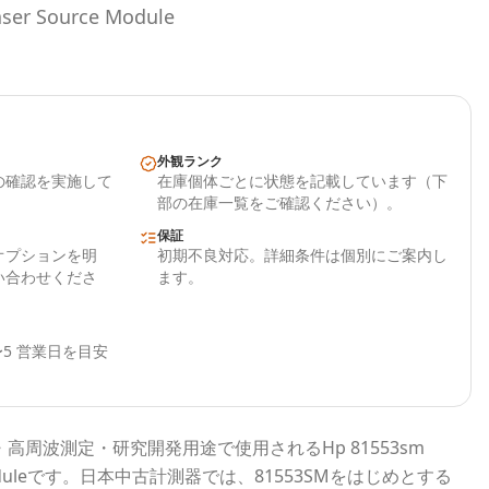
ser Source Module
外観ランク
の確認を実施して
在庫個体ごとに状態を記載しています（下
部の在庫一覧をご確認ください）。
保証
オプションを明
初期不良対応。詳細条件は個別にご案内し
い合わせくださ
ます。
5 営業日を目安
・高周波測定・研究開発用途で使用される
Hp 81553sm
ule
です。
日本中古計測器
では、
81553SM
をはじめとする