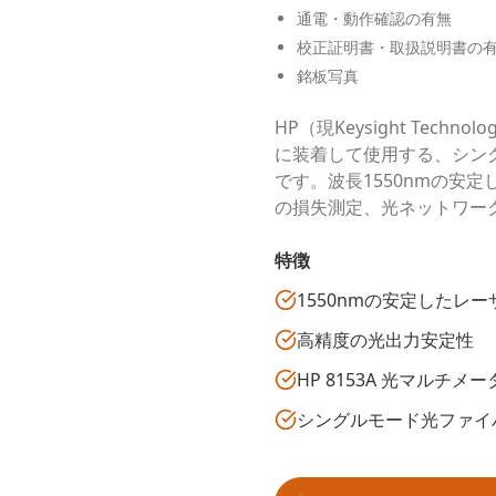
通電・動作確認の有無
校正証明書・取扱説明書の
銘板写真
HP（現Keysight Tech
に装着して使用する、シン
です。波長1550nmの安
の損失測定、光ネットワー
特徴
1550nmの安定したレ
高精度の光出力安定性
HP 8153A 光マルチ
シングルモード光ファイ