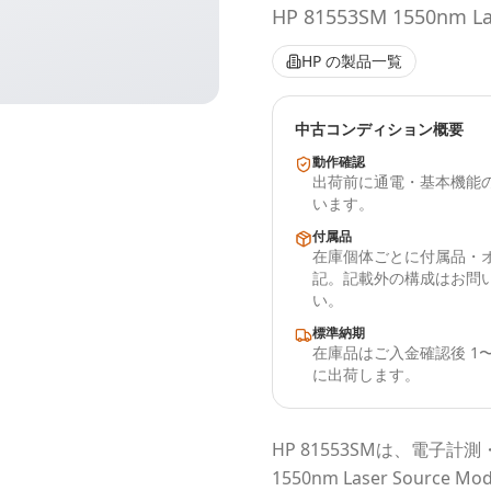
HP 81553SM 1550nm La
HP
の製品一覧
中古コンディション概要
動作確認
出荷前に通電・基本機能
います。
付属品
在庫個体ごとに付属品・
記。記載外の構成はお問
い。
標準納期
在庫品はご入金確認後 1〜
に出荷します。
HP
81553SM
は、電子計測
1550nm Laser Source Mod