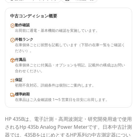
中古コンディション概要
動作確認
出荷前に通電・基本機能の確認を実施しています。
外観ランク
在庫個体ごとに状態を記載しています（下部の在庫一覧をご確認く
ださい）。
付属品
在庫個体ごとに付属品・オプションを明記。記載外の構成はお問い
合わせください。
保証
初期不良対応。詳細条件は個別にご案内します。
標準納期
在庫品はご入金確認後 1〜5 営業日を目安に出荷します。
HP
435B
は、電子計測・高周波測定・研究開発用途で使用
される
Hp 435b Analog Power Meter
です。
日本中古計測
器
では、
435B
をはじめとする
HP
系列の中古測定器につい