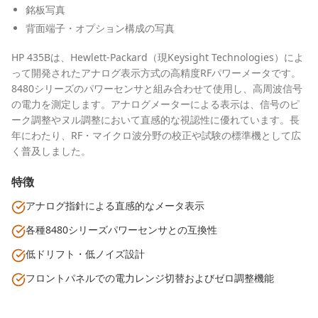
銘板写真
背面端子・オプション構成の写真
HP 435Bは、Hewlett-Packard（現Keysight Technologies）によ
って開発されたアナログ表示方式の高精度RFパワーメータです。
8480シリーズのパワーセンサと組み合わせて使用し、高周波信号
の電力を測定します。アナログメーターによる表示は、信号のピ
ーク調整やヌル調整において直感的な視認性に優れています。長
年にわたり、RF・マイクロ波分野の校正や試験の標準機として広
く普及しました。
特徴
アナログ指針による直感的なメータ表示
各種8480シリーズパワーセンサとの互換性
低ドリフト・低ノイズ設計
フロントパネルでの電力レンジ切替およびゼロ調整機能