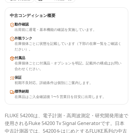
中古コンディション概要
動作確認
出荷前に通電・基本機能の確認を実施しています。
外観ランク
在庫個体ごとに状態を記載しています（下部の在庫一覧をご確認く
ださい）。
付属品
在庫個体ごとに付属品・オプションを明記。記載外の構成はお問い
合わせください。
保証
初期不良対応。詳細条件は個別にご案内します。
標準納期
在庫品はご入金確認後 1〜5 営業日を目安に出荷します。
FLUKE
54200
は、電子計測・高周波測定・研究開発用途で
使用される
Fluke 54200 Tv Signal Generator
です。
日本
中古計測器
では、
54200
をはじめとする
FLUKE
系列の中古