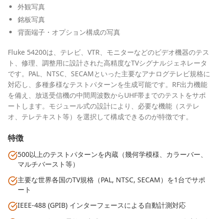
外観写真
銘板写真
背面端子・オプション構成の写真
Fluke 54200は、テレビ、VTR、モニターなどのビデオ機器のテス
ト、修理、調整用に設計された高精度なTVシグナルジェネレータ
です。PAL、NTSC、SECAMといった主要なアナログテレビ規格に
対応し、多種多様なテストパターンを生成可能です。RF出力機能
を備え、放送受信機の中間周波数からUHF帯までのテストをサポ
ートします。モジュール式の設計により、必要な機能（ステレ
オ、テレテキスト等）を選択して構成できるのが特徴です。
特徴
500以上のテストパターンを内蔵（幾何学模様、カラーバー、
マルチバースト等）
主要な世界各国のTV規格（PAL, NTSC, SECAM）を1台でサポ
ート
IEEE-488 (GPIB) インターフェースによる自動計測対応