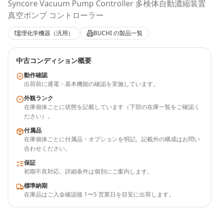
Syncore Vacuum Pump Controller 多検体自動濃縮装置
真空ポンプ コントローラー
理化学機器（汎用）
BUCHI
の製品一覧
中古コンディション概要
動作確認
出荷前に通電・基本機能の確認を実施しています。
外観ランク
在庫個体ごとに状態を記載しています（下部の在庫一覧をご確認く
ださい）。
付属品
在庫個体ごとに付属品・オプションを明記。記載外の構成はお問い
合わせください。
保証
初期不良対応。詳細条件は個別にご案内します。
標準納期
在庫品はご入金確認後 1〜5 営業日を目安に出荷します。