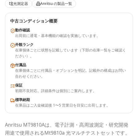
光測定器
Anritsu
の製品一覧
中古コンディション概要
動作確認
出荷前に通電・基本機能の確認を実施しています。
外観ランク
在庫個体ごとに状態を記載しています（下部の在庫一覧をご確認く
ださい）。
付属品
在庫個体ごとに付属品・オプションを明記。記載外の構成はお問い
合わせください。
保証
初期不良対応。詳細条件は個別にご案内します。
標準納期
在庫品はご入金確認後 1〜5 営業日を目安に出荷します。
Anritsu
MT9810A
は、電子計測・高周波測定・研究開発
用途で使用される
Mt9810a 光マルチテストセット
です。