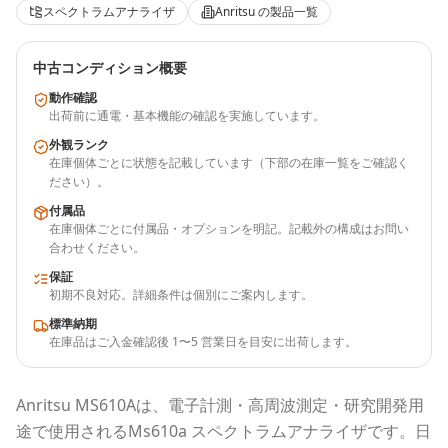
スペクトラムアナライザ
Anritsu
の製品一覧
中古コンディション概要
動作確認
出荷前に通電・基本機能の確認を実施しています。
外観ランク
在庫個体ごとに状態を記載しています（下部の在庫一覧をご確認く
ださい）。
付属品
在庫個体ごとに付属品・オプションを明記。記載外の構成はお問い
合わせください。
保証
初期不良対応。詳細条件は個別にご案内します。
標準納期
在庫品はご入金確認後 1〜5 営業日を目安に出荷します。
Anritsu
MS610A
は、電子計測・高周波測定・研究開発用
途で使用される
Ms610a スペクトラムアナライザ
です。
日