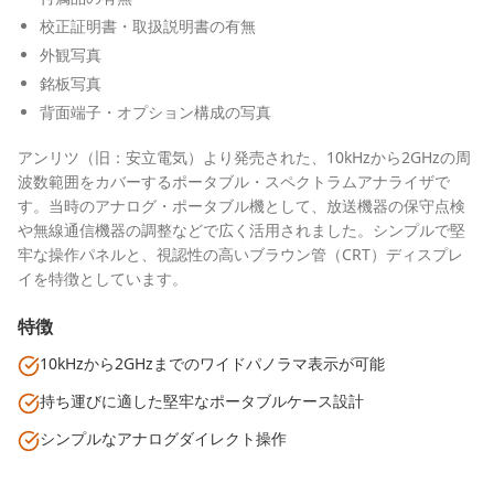
校正証明書・取扱説明書の有無
外観写真
銘板写真
背面端子・オプション構成の写真
アンリツ（旧：安立電気）より発売された、10kHzから2GHzの周
波数範囲をカバーするポータブル・スペクトラムアナライザで
す。当時のアナログ・ポータブル機として、放送機器の保守点検
や無線通信機器の調整などで広く活用されました。シンプルで堅
牢な操作パネルと、視認性の高いブラウン管（CRT）ディスプレ
イを特徴としています。
特徴
10kHzから2GHzまでのワイドパノラマ表示が可能
持ち運びに適した堅牢なポータブルケース設計
シンプルなアナログダイレクト操作